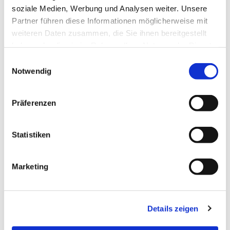
soziale Medien, Werbung und Analysen weiter. Unsere
Partner führen diese Informationen möglicherweise mit
weiteren Daten zusammen, die Sie ihnen bereitgestellt
haben oder die sie im Rahmen Ihrer Nutzung der Dienste
gesammelt haben.
Einwilligungsauswahl
Notwendig
Präferenzen
Dies könnte Sie auch interessieren
Statistiken
Marketing
Details zeigen