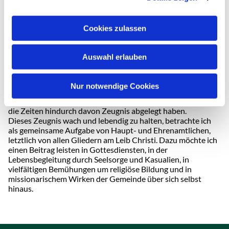
altorientalischen Sprachen vertieft. In dieser Zeit war ich als
Assistent am Lehrstuhl für die Theologie des Alten
Testaments und zeitweise zusätzlich am Biblisch-
Cookies zulassen
Archäologischen Institut beschäftigt. Nach vier Jahren in der
Wissenschaft hat es mich nun in den kirchlichen Dienst und
in den Norden Deutschlands gezogen.
Auswahl erlauben
Dass der Schöpfer der Welt und Herr der Geschichte die
Fülle und Schwere des menschlichen Lebens an- und auf sich
genommen hat, ist für mich ein nach wie vor unglaubliches
Nur notwendige Cookies
Geschehen. Es dennoch glauben zu können, verdanke ich
nicht nur Gott, sondern auch den vielen Menschen, die durch
die Zeiten hindurch davon Zeugnis abgelegt haben.
Dieses Zeugnis wach und lebendig zu halten, betrachte ich
als gemeinsame Aufgabe von Haupt- und Ehrenamtlichen,
letztlich von allen Gliedern am Leib Christi. Dazu möchte ich
einen Beitrag leisten in Gottesdiensten, in der
Lebensbegleitung durch Seelsorge und Kasualien, in
vielfältigen Bemühungen um religiöse Bildung und in
missionarischem Wirken der Gemeinde über sich selbst
hinaus.