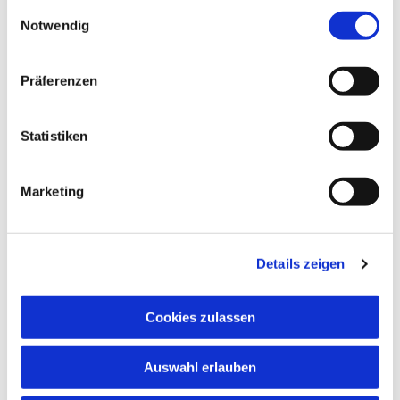
gesammelt haben.
Einwilligungsauswahl
Notwendig
Präferenzen
Gebührensatzung
Statistiken
Gebührensatzung herunterladen
Marketing
Flyer Baumpatenschaft
Details zeigen
Flyer herunterladen
Cookies zulassen
Friedhofsbuch
Auswahl erlauben