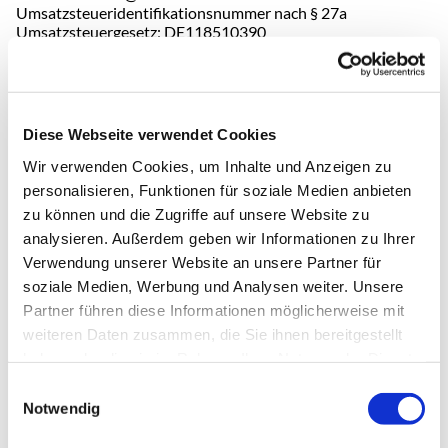
Umsatzsteueridentifikationsnummer nach § 27a
Umsatzsteuergesetz: DE118510390
Finanzamt für Großunternehmen in Hamburg, Nordkanalstr.
22, 20097 Hamburg.
Angaben zum Dienstangebot
'Verein zur Förderung der
Diese Webseite verwendet Cookies
Kirchengemeinde Nienstedten
Wir verwenden Cookies, um Inhalte und Anzeigen zu
e.V.'
personalisieren, Funktionen für soziale Medien anbieten
Anschrift: c/o Kirchenbüro, Nienstedtener Marktplatz 19a,
zu können und die Zugriffe auf unsere Website zu
22609 Hamburg
Vorsitzender des Vorstands: Dr. Johannes Conradi
analysieren. Außerdem geben wir Informationen zu Ihrer
E-Mail: johannes.conradi@kirche-nienstedten.de
Verwendung unserer Website an unsere Partner für
Registernummer: Eingetragen im Vereinsregister des
soziale Medien, Werbung und Analysen weiter. Unsere
Amtsgerichts Hamburg unter VR 16412.
Partner führen diese Informationen möglicherweise mit
Angaben zum Dienstangebot
weiteren Daten zusammen, die Sie ihnen bereitgestellt
'Förderkreis der Ev.
haben oder die sie im Rahmen Ihrer Nutzung der Dienste
Kindertagesstätte Nienstedten'
gesammelt haben.
Einwilligungsauswahl
Anschrift: Rupertistraße 47, 22609 Hamburg
Notwendig
1. Vorsitzende: Charlotte Dobers-Koch
E-Mail: charlotte.dobers@law-school.de