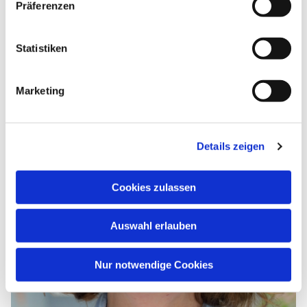
Präferenzen
E-Mail:
vera.lindemann@kirche-nienstedten.de
Statistiken
Marketing
Details zeigen
Cookies zulassen
Auswahl erlauben
Nur notwendige Cookies