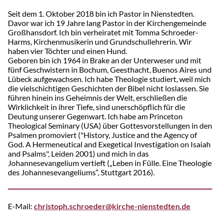
Seit dem 1. Oktober 2018 bin ich Pastor in Nienstedten.
Davor war ich 19 Jahre lang Pastor in der Kirchengemeinde
Großhansdorf. Ich bin verheiratet mit Tomma Schroeder-
Harms, Kirchenmusikerin und Grundschullehrerin. Wir
haben vier Töchter und einen Hund.
Geboren bin ich 1964 in Brake an der Unterweser und mit
fünf Geschwistern in Bochum, Geesthacht, Buenos Aires und
Lübeck aufgewachsen. Ich habe Theologie studiert, weil mich
die vielschichtigen Geschichten der Bibel nicht loslassen. Sie
führen hinein ins Geheimnis der Welt, erschließen die
Wirklichkeit in ihrer Tiefe, sind unerschöpflich für die
Deutung unserer Gegenwart. Ich habe am Princeton
Theological Seminary (USA) über Gottesvorstellungen in den
Psalmen promoviert ("History, Justice and the Agency of
God. A Hermeneutical and Exegetical Investigation on Isaiah
and Psalms", Leiden 2001) und mich in das
Johannesevangelium vertieft („Leben in Fülle. Eine Theologie
des Johannesevangeliums“, Stuttgart 2016).
E-Mail:
christoph.schroeder@kirche-nienstedten.de