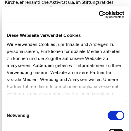
Kirche, ehrenamtliche Aktivität u.a. im Stiftungsrat des
Museums Weserburg, Bremen.
Mit Freude will ich Netzwerk, Erfahrung und Sichtweisen
zum Wohle unserer Gemeinde einbringen.
Diese Webseite verwendet Cookies
E-Mail:
bjoern.lafrenz@kirche-nienstedten.de
Wir verwenden Cookies, um Inhalte und Anzeigen zu
personalisieren, Funktionen für soziale Medien anbieten
zu können und die Zugriffe auf unsere Website zu
analysieren. Außerdem geben wir Informationen zu Ihrer
Verwendung unserer Website an unsere Partner für
Pastorin Vera Lindemann
soziale Medien, Werbung und Analysen weiter. Unsere
Partner führen diese Informationen möglicherweise mit
weiteren Daten zusammen, die Sie ihnen bereitgestellt
Jahrgang 1965, verheiratet mit Pastor Tilmann Präckel, drei
haben oder die sie im Rahmen Ihrer Nutzung der Dienste
Söhne. Mitverantwortlich bin ich in der Gemeinde
insbesondere für die Finanzen und die Begleitung von Kinder
gesammelt haben.
Einwilligungsauswahl
und Jugendlichen.
Notwendig