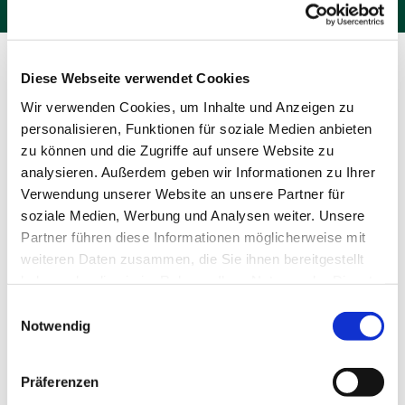
Diese Webseite verwendet Cookies
Wir verwenden Cookies, um Inhalte und Anzeigen zu
Die Geschichte
Die Architektur
personalisieren, Funktionen für soziale Medien anbieten
unserer
unserer Kirche
zu können und die Zugriffe auf unsere Website zu
Gemeinde
analysieren. Außerdem geben wir Informationen zu Ihrer
Verwendung unserer Website an unsere Partner für
soziale Medien, Werbung und Analysen weiter. Unsere
Mehr erfahren
Mehr erfahren
Partner führen diese Informationen möglicherweise mit
weiteren Daten zusammen, die Sie ihnen bereitgestellt
haben oder die sie im Rahmen Ihrer Nutzung der Dienste
gesammelt haben.
Einwilligungsauswahl
Notwendig
Die Kunst in
Die Orgel in
unserer Kirche
unserer Kirche
Präferenzen