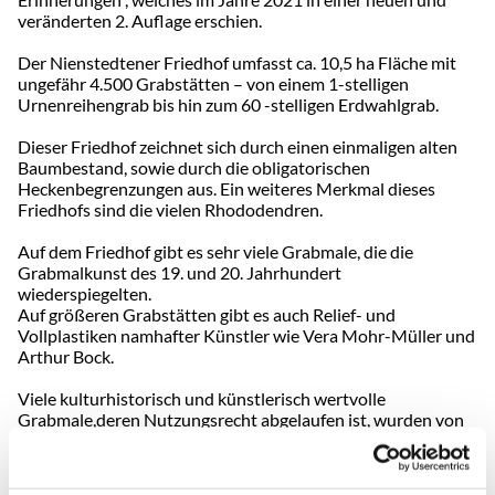
veränderten 2. Auflage erschien.
Der Nienstedtener Friedhof umfasst ca. 10,5 ha Fläche mit
ungefähr 4.500 Grabstätten – von einem 1-stelligen
Urnenreihengrab bis hin zum 60 -stelligen Erdwahlgrab.
Dieser Friedhof zeichnet sich durch einen einmaligen alten
Baumbestand, sowie durch die obligatorischen
Heckenbegrenzungen aus. Ein weiteres Merkmal dieses
Friedhofs sind die vielen Rhododendren.
Auf dem Friedhof gibt es sehr viele Grabmale, die die
Grabmalkunst des 19. und 20. Jahrhundert
wiederspiegelten.
Auf größeren Grabstätten gibt es auch Relief- und
Vollplastiken namhafter Künstler wie Vera Mohr-Müller und
Arthur Bock.
Viele kulturhistorisch und künstlerisch wertvolle
Grabmale,deren Nutzungsrecht abgelaufen ist, wurden von
Grabstätten restauriert und in neu eingerichtete
Museumsbereiche wieder aufgestellt. Die
Friedhofsverwaltung hat in Zusammenarbeit mit dem