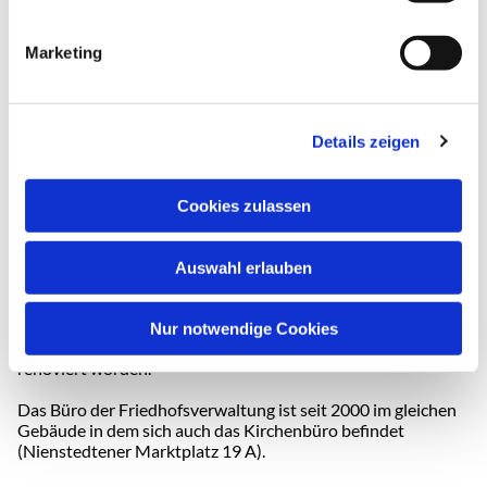
Sandsteinornament. Auf den seitlichen Wandteilen sind die
Zahlen 1939 und 1945 eingearbeitet.
Marketing
1911 entstand der heutige Warteraum, ein Gebäude mit vier
Säulen im Zugangsbereich. In ihm wurden auch kleine
Trauerfeiern abgehalten, wenn die Feier nicht in der Kirche
vorgesehen war. 2014 wurde der Warteraum renoviert.
Details zeigen
Die Friedhofskapelle befindet sich direkt am Haupteingang
an der Rupertistraße. Sie wurde 1927 gebaut. Die Kapelle ist
Cookies zulassen
gekennzeichnet durch einen kreisrunden, abgestuften
Zentralbau mit einem Zeltdach. Hier finden die Trauerfeiern
für die Verstorbenen statt. In den 1980 er Jahren wurde eine
Auswahl erlauben
Christusfigur vor der Kapelle aufgestellt. Sie ist eine aus
Bronze gegossen Kopie. Das Original steht in der
Frauenkirche in Kopenhagen.
Nur notwendige Cookies
Die Kapelle ist 1995 und 2009 aufwändig saniert und
renoviert worden.
Das Büro der Friedhofsverwaltung ist seit 2000 im gleichen
Gebäude in dem sich auch das Kirchenbüro befindet
(Nienstedtener Marktplatz 19 A).