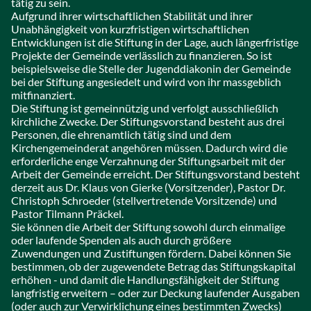
tätig zu sein.
Aufgrund ihrer wirtschaftlichen Stabilität und ihrer
Unabhängigkeit von kurzfristigen wirtschaftlichen
Entwicklungen ist die Stiftung in der Lage, auch längerfristige
Projekte der Gemeinde verlässlich zu finanzieren.‎ So ist
beispielsweise die Stelle der Jugenddiakonin der Gemeinde
bei der Stiftung angesiedelt und wird von ihr massgeblich
mitfinanziert.
Die Stiftung ist gemeinnützig und verfolgt ausschließlich
kirchliche Zwecke. Der Stiftungsvorstand besteht aus drei
Personen, die ehrenamtlich tätig sind und dem
Kirchengemeinderat angehören müssen. Dadurch wird die
erforderliche enge Verzahnung der Stiftungsarbeit mit der
Arbeit der Gemeinde erreicht. Der Stiftungsvorstand besteht
derzeit aus Dr. Klaus von Gierke (Vorsitzender), Pastor Dr.
Christoph Schroeder (stellvertretende Vorsitzende) und
Pastor Tilmann Präckel.‎
Sie können die Arbeit der Stiftung sowohl durch einmalige
oder laufende Spenden als auch durch größere
Zuwendungen und Zustiftungen fördern. Dabei können Sie
bestimmen, ob der zugewendete Betrag das Stiftungskapital
erhöhen - und damit die Handlungsfähigkeit der Stiftung
langfristig erweitern – oder zur Deckung laufender Ausgaben
(oder auch zur Verwirklichung eines bestimmten Zwecks)