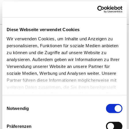
Diese Webseite verwendet Cookies
Wir verwenden Cookies, um Inhalte und Anzeigen zu
personalisieren, Funktionen für soziale Medien anbieten
zu können und die Zugriffe auf unsere Website zu
Kinderspielplatz -
analysieren. Außerdem geben wir Informationen zu Ihrer
Verwendung unserer Website an unsere Partner für
Baustelle
soziale Medien, Werbung und Analysen weiter. Unsere
Partner führen diese Informationen möglicherweise mit
Wir lassen den Spielplatz auch
weiteren Daten zusammen, die Sie ihnen bereitgestellt
während der Baustelle am
haben oder die sie im Rahmen Ihrer Nutzung der Dienste
Gemeindehaus offen, aber Sie als
gesammelt haben.
Einwilligungsauswahl
Eltern haften für Ihre Kinder. Die
Notwendig
Baustellensituation ist täglich anders
und wir bitten Absprerrungen
unbedingt zu respektieren.
Präferenzen