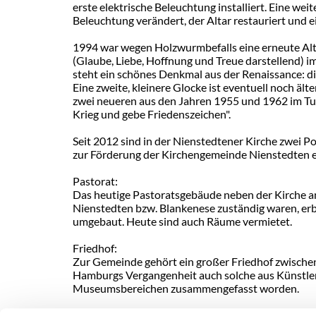
erste elektrische Beleuchtung installiert. Eine we
Beleuchtung verändert, der Altar restauriert und 
1994 war wegen Holzwurmbefalls eine erneute Alta
(Glaube, Liebe, Hoffnung und Treue darstellend) 
steht ein schönes Denkmal aus der Renaissance: di
Eine zweite, kleinere Glocke ist eventuell noch äl
zwei neueren aus den Jahren 1955 und 1962 im Turm
Krieg und gebe Friedenszeichen".
Seit 2012 sind in der Nienstedtener Kirche zwei 
zur Förderung der Kirchengemeinde Nienstedten er
Pastorat:
Das heutige Pastoratsgebäude neben der Kirche an 
Nienstedten bzw. Blankenese zuständig waren, er
umgebaut. Heute sind auch Räume vermietet.
Friedhof:
Zur Gemeinde gehört ein großer Friedhof zwische
Hamburgs Vergangenheit auch solche aus Künstler- 
Museumsbereichen zusammengefasst worden.