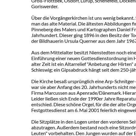
Groß-Flottbek, Osdorf, Lurup, Schenefeld, Docken
Goriswerder.
Über die Vorgängerkirchen ist uns wenig bekannt.
man das alte Material. Die ältesten Abbildungen f
Pinneberg des Malers und Kartographen Daniel Fres
Jahrhundert. Dieser ging 1896 in den Besitz der T
der Bildhauerin Ursula Querner aus dem Jahr 1967,
Aus dem Mittelalter besitzt Nienstedten noch ein
Einführung einer neuen Gottesdienstordnung im Ha
alter Zeit ist ein Altarrelief "Anbetung der Hirten
Schleswig; ein Gipsabdruck hängt seit dem 250-jä
Die Kirche besaß ursprünglich eine Arp-Schnitge
war sie aber Anfang des 20. Jahrhunderts nicht m
Firma Marcussen aus Apenrade/Dänemark. Hieran 
Leider ließen sich Ende der 1990er Jahre Reparat
entschied. Diese schöne Orgel, für die der alte 
Festgottesdienst am 6. Mai 2001 feierlich eingewei
Die Sitzplätze in den Logen unter den vorderen Se
abzutragen. Außerdem bestand noch eine Sitzordn
Leuten" vorbehalten. Den Jungen wurden auf der 