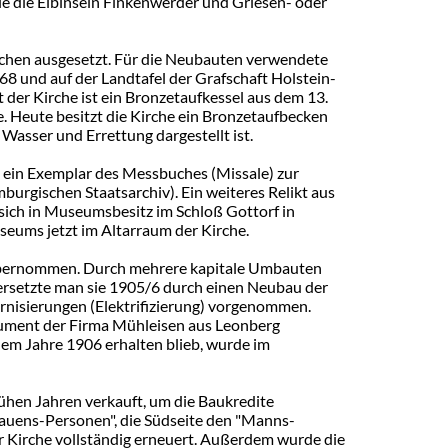
ie die Elbinseln Finkenwerder und Griesen- oder
üchen ausgesetzt. Für die Neubauten verwendete
68 und auf der Landtafel der Grafschaft Holstein-
der Kirche ist ein Bronzetaufkessel aus dem 13.
e. Heute besitzt die Kirche ein Bronzetaufbecken
Wasser und Errettung dargestellt ist.
 ein Exemplar des Messbuches (Missale) zur
rgischen Staatsarchiv). Ein weiteres Relikt aus
t sich in Museumsbesitz im Schloß Gottorf in
seums jetzt im Altarraum der Kirche.
u übernommen. Durch mehrere kapitale Umbauten
 ersetzte man sie 1905/6 durch einen Neubau der
isierungen (Elektrifizierung) vorgenommen.
trument der Firma Mühleisen aus Leonberg
dem Jahre 1906 erhalten blieb, wurde im
rühen Jahren verkauft, um die Baukredite
auens-Personen", die Südseite den "Manns-
 Kirche vollständig erneuert. Außerdem wurde die