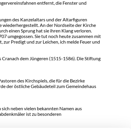
egervereinsfahnen entfernt, die Fenster und
ngen des Kanzelaltars und der Altarfiguren
 wiederhergestellt. An der Nordseite der Kirche
rch einen Sprung hat sie ihren Klang verloren.
t" 1707 umgegossen. Sie tut noch heute zusammen mit
, zur Predigt und zur Leichen, ich melde Feuer und
as Cranach dem Jüngeren (1515-1586). Die Stiftung
toren des Kirchspiels, die für die Bezirke
urde der östliche Gebäudeteil zum Gemeindehaus
m sich neben vielen bekannten Namen aus
Grabdenkmäler ist zu besonderen