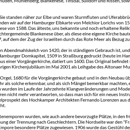
huden, Mühlenberg, Blankenese, Tinsdal, Sülldorf und Rissen, sow
 Sie standen näher zur Elbe und waren Sturmfluten und Uferabbr
inden wir auf der Hamburger Elbkarte von Melchior Lorichs von 15
e von 1588. Das älteste, uns bekannte und noch erhaltene Relikt 
ochtergemeinde Blankenese über, als diese eine eigene Kirche baut
 auf dem der Zug der Israeliten durch das Rote Meer als Bezug zu 
en Abendmahlskelch von 1420, der in ständigem Gebrauch ist, und
mburger Domkapitel, 1509 in Straßburg gedruckt (heute im Hambu
" aus einer Vorgängerkirche, datiert um 1600. Das Original befinde
hrigen Kirchenjubiläum im Mai 2001 als Leihgabe des Altonaer Mu
r-Orgel, 1680 für die Vorgängerkirche gebaut und in den Neuba
ehr als solche erkennbar, und als sich Mängel bemerkbar machten,
wurden im Laufe der Jahrzehnte Klangveränderungen und Modern
uren nicht mehr verantworten, so dass man sich für ein neues Ins
Orgelprospekt des Hochkamper Architekten Fernando Lorenzen aus 
ht.
itenemporen wurden, wie auch andere bevorzugte Plätze, in den f
ung der Trennung nach Geschlechtern. Die Nordseite war den "Fr
Empore besondere Plätze zugewiesen. 1906 wurde das Gestühl der