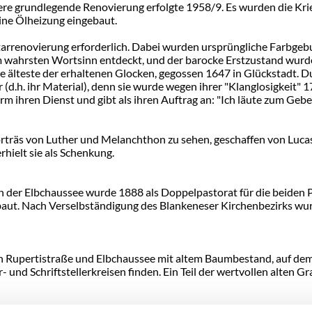
itere grundlegende Renovierung erfolgte 1958/9. Es wurden die Kri
eine Ölheizung eingebaut.
rrenovierung erforderlich. Dabei wurden ursprüngliche Farbgebu
im wahrsten Wortsinn entdeckt, und der barocke Erstzustand wurde
e älteste der erhaltenen Glocken, gegossen 1647 in Glückstadt. Du
ter (d.h. ihr Material), denn sie wurde wegen ihrer "Klanglosigkei
 ihren Dienst und gibt als ihren Auftrag an: "Ich läute zum Gebet
Porträs von Luther und Melanchthon zu sehen, geschaffen von Luc
hielt sie als Schenkung.
der Elbchaussee wurde 1888 als Doppelpastorat für die beiden Pas
baut. Nach Verselbständigung des Blankeneser Kirchenbezirks w
n Rupertistraße und Elbchaussee mit altem Baumbestand, auf de
und Schriftstellerkreisen finden. Ein Teil der wertvollen alten 