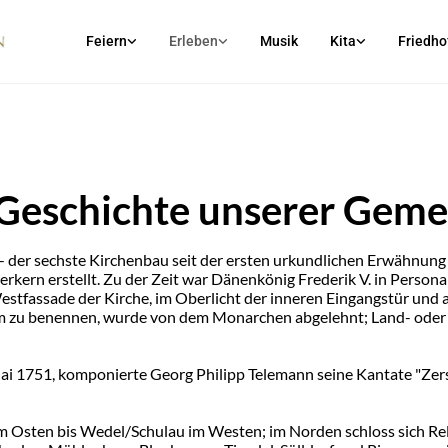
Feiern
Erleben
Musik
Kita
Friedho
Geschichte unserer Gem
st- der sechste Kirchenbau seit der ersten urkundlichen Erwähnung
rn erstellt. Zu der Zeit war Dänenkönig Frederik V. in Persona
stfassade der Kirche, im Oberlicht der inneren Eingangstür und 
ihm zu benennen, wurde von dem Monarchen abgelehnt; Land- oder
i 1751, komponierte Georg Philipp Telemann seine Kantate "Zersc
m Osten bis Wedel/Schulau im Westen; im Norden schloss sich Rel