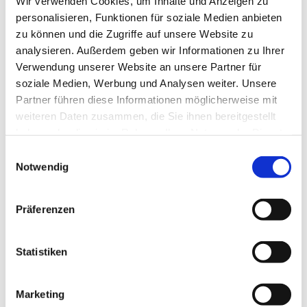
Wir verwenden Cookies, um Inhalte und Anzeigen zu
personalisieren, Funktionen für soziale Medien anbieten
zu können und die Zugriffe auf unsere Website zu
analysieren. Außerdem geben wir Informationen zu Ihrer
Verwendung unserer Website an unsere Partner für
soziale Medien, Werbung und Analysen weiter. Unsere
Partner führen diese Informationen möglicherweise mit
weiteren Daten zusammen, die Sie ihnen bereitgestellt
haben oder die sie im Rahmen Ihrer Nutzung der Dienste
Außenbereich
gesammelt haben.
Einwilligungsauswahl
Notwendig
Zu unserem Haus, das abseits der Straße liegt, gehört ein ca.
1.600 m² großes Außengelände. Unser Spielplatz bietet den
Kindern jeden Tag und bei jedem Wetter vielfältige
Möglichkeiten zum Spielen, Toben, Ausprobieren, Entdecken
Präferenzen
und Experimentieren.
Statistiken
Marketing