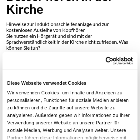
Kirche
Hinweise zur Induktionsschleifen­anlage und zur
kostenlosen Ausleihe von Kopfhörer
Sie nutzen ein Hörgerät und sind mit der
Sprachverständlichkeit in der Kirche nicht zufrieden. Was
können Sie tun?
Fragen Sie bitte Ihren Hörgeräteakustiker, ob Ihr Hörgerät
das induktive Hören ermöglicht, und ob diese Funktion (T)
freigeschaltet wurde. Falls diese Möglichkeit nicht besteht,
dann probieren Sie einen Leihkopfhörer aus. Wir raten
davon ab, beide Geräte kombinieren zu wollen.
Diese Webseite verwendet Cookies
Der Leihkopfhörer, ein sogenannter »Stethoskop-
Ringschleifenempfänger« wurde speziell für Kirchen,
Wir verwenden Cookies, um Inhalte und Anzeigen zu
Konferenzsäle und Veranstaltungsorte konzipiert, mit
personalisieren, Funktionen für soziale Medien anbieten
einfacher Handhabung zur Ausleihe.
zu können und die Zugriffe auf unsere Website zu
1. Wie ist der Kopfhörer zu bedienen?
analysieren. Außerdem geben wir Informationen zu Ihrer
Er schaltet sich automatisch ein, wenn die beiden Bügel zum
Verwendung unserer Website an unsere Partner für
Aufsetzen geweitet werden. Sie müssen lediglich die
soziale Medien, Werbung und Analysen weiter. Unsere
gewünschte Lautstärke einstellen.
Partner führen diese Informationen möglicherweise mit