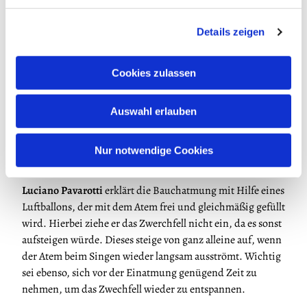
gesagt, dass er bei der Atemstütze nicht die Bauchmuskeln
verwende, sondern den Ton mit dem Zwerchfell direkt
Details zeigen
unter den Rippen stütze. Die Bauchmuskeln spanne er bei
der Atmung weder an, noch kümmere er sich um
irgendeine untere Bauchmuskelpartie beim Stützen.
Cookies zulassen
Joan Sutherland
hat das Singen und die Atmung so
Auswahl erlauben
beschrieben: Sie singe auf dem Atem und nicht mit dem
Atem; der Ton schwebe folglich auf dem Atem. Der
kontrollierte Atemfluss sorge dafür, dass der Atem beim
Nur notwendige Cookies
Singen langsam und gleichmäßig ausströmen kann.
Luciano Pavarotti
erklärt die Bauchatmung mit Hilfe eines
Luftballons, der mit dem Atem frei und gleichmäßig gefüllt
wird. Hierbei ziehe er das Zwerchfell nicht ein, da es sonst
aufsteigen würde. Dieses steige von ganz alleine auf, wenn
der Atem beim Singen wieder langsam ausströmt. Wichtig
sei ebenso, sich vor der Einatmung genügend Zeit zu
nehmen, um das Zwechfell wieder zu entspannen.