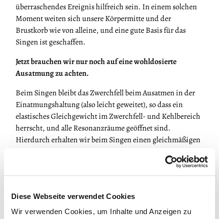
überraschendes Ereignis hilfreich sein. In einem solchen
Moment weiten sich unsere Körpermitte und der
Brustkorb wie von alleine, und eine gute Basis für das
Singen ist geschaffen.
Jetzt brauchen wir nur noch auf eine wohldosierte
Ausatmung zu achten.
Beim Singen bleibt das Zwerchfell beim Ausatmen in der
Einatmungshaltung (also leicht geweitet), so dass ein
elastisches Gleichgewicht im Zwerchfell- und Kehlbereich
herrscht, und alle Resonanzräume geöffnet sind.
Hierdurch erhalten wir beim Singen einen gleichmäßigen
Luftstrom. Meistens wird hierbei von der Atemstütze (was
etwas statisch klingt) gesprochen: Sie soll unbedingt ein
lockerer, elastischer Vorgang sein und kann als eine Art
bewusste Verlangsamung der Ausatmung verstanden
Diese Webseite verwendet Cookies
werden. Wir können an dieser Stelle ebenso den Begriff
Atembalance verwenden.
Wir verwenden Cookies, um Inhalte und Anzeigen zu