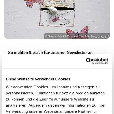
© Gemeindebrief Magazin Foto: Lotz (194_4705_rgb)
So melden Sie sich für unseren Newsletter an
Falls Sie unseren neuen, immer freitags erscheinenden
Newsletter noch nicht kennen: Die Bestellung lohnt sich.
Er kündigt alle Gemeindeveranstaltungen der kommenden
Woche an und kann außerdem, anders als der
Diese Webseite verwendet Cookies
Veranstaltungskalender im gedruckten KANON, schnell
Wir verwenden Cookies, um Inhalte und Anzeigen zu
auf Veränderungen des Programms reagieren.
personalisieren, Funktionen für soziale Medien anbieten
zu können und die Zugriffe auf unsere Website zu
Wie erhalte ich den Newsletter?
Melden Sie sich hier an!
analysieren. Außerdem geben wir Informationen zu Ihrer
Verwendung unserer Website an unsere Partner für
Wir wünschen Ihnen eine zuversichtlich gestimmte