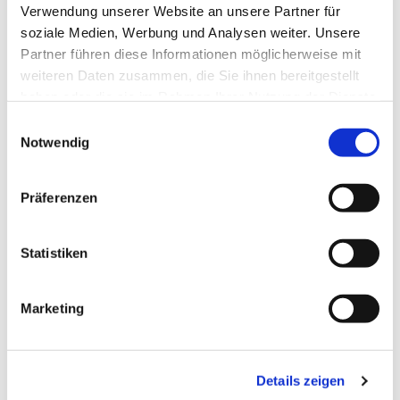
Verwendung unserer Website an unsere Partner für
Telefon: (0345) 483 418 004
soziale Medien, Werbung und Analysen weiter. Unsere
Mit einer Telefon-Flatrate für Deutschland fallen i.d.R.
Partner führen diese Informationen möglicherweise mit
keine Telefongebühren an. Ohne Flatrate gilt Ihr Tarif für
weiteren Daten zusammen, die Sie ihnen bereitgestellt
die Gesprächsdauer nach Halle/Saale.)
haben oder die sie im Rahmen Ihrer Nutzung der Dienste
gesammelt haben.
Einwilligungsauswahl
Notwendig
Präferenzen
Statistiken
Dies könnte Sie auch interessieren
Marketing
Details zeigen