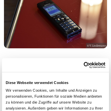
© V.Lindemann
Alle Gottesdienste können Sie auch über Telefon
oder Livestream mithören
folgen Sie diesem Link:
Livestream | Ev.-Luth.
Kirchengemeinde Nienstedten
Diese Webseite verwendet Cookies
Wir verwenden Cookies, um Inhalte und Anzeigen zu
Falls Sie keinen Internetzugang haben, dann können Sie
personalisieren, Funktionen für soziale Medien anbieten
den Audio-Livestream auch mit dem Festnetz- oder
zu können und die Zugriffe auf unsere Website zu
Mobiltelefon mithören, unter
analysieren. Außerdem geben wir Informationen zu Ihrer