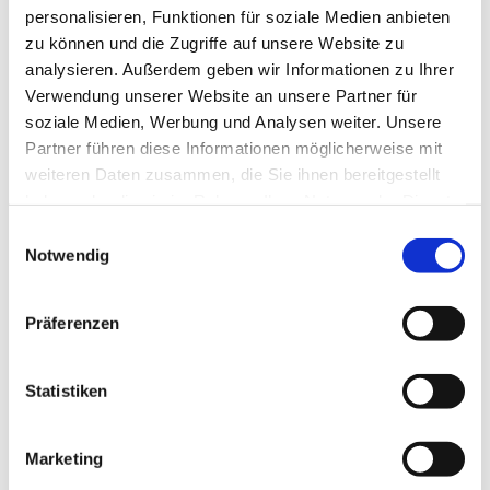
Barocke und zeitgenössische Werken für Chor, Solisten und
personalisieren, Funktionen für soziale Medien anbieten
historischem Instrumentalensemble gehen in diesem
zu können und die Zugriffe auf unsere Website zu
weihnachtlichen Konzert eine reizvolle Verbindung ein.
analysieren. Außerdem geben wir Informationen zu Ihrer
Verwendung unserer Website an unsere Partner für
Der Gospelchor Nienstedten wirkt in der 2. Konzerthälfte mit.
soziale Medien, Werbung und Analysen weiter. Unsere
Partner führen diese Informationen möglicherweise mit
weiteren Daten zusammen, die Sie ihnen bereitgestellt
→ Ticket Onlineverkauf:
haben oder die sie im Rahmen Ihrer Nutzung der Dienste
https://forms.churchdesk.com/f/UkcFR1N5YQ
gesammelt haben.
Einwilligungsauswahl
Notwendig
Präferenzen
Statistiken
Marketing