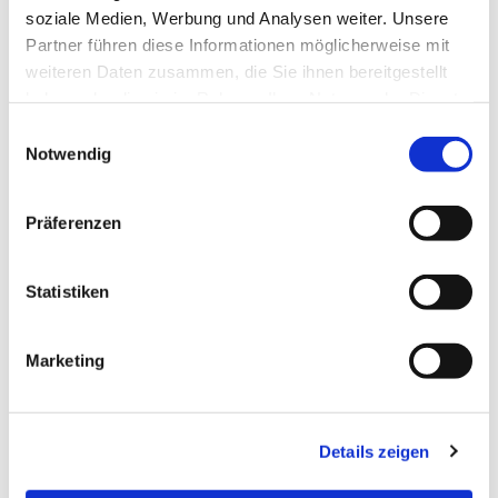
soziale Medien, Werbung und Analysen weiter. Unsere
Partner führen diese Informationen möglicherweise mit
weiteren Daten zusammen, die Sie ihnen bereitgestellt
haben oder die sie im Rahmen Ihrer Nutzung der Dienste
gesammelt haben.
Einwilligungsauswahl
Notwendig
Präferenzen
Dies könnte Sie auch interessieren
Statistiken
Marketing
Details zeigen