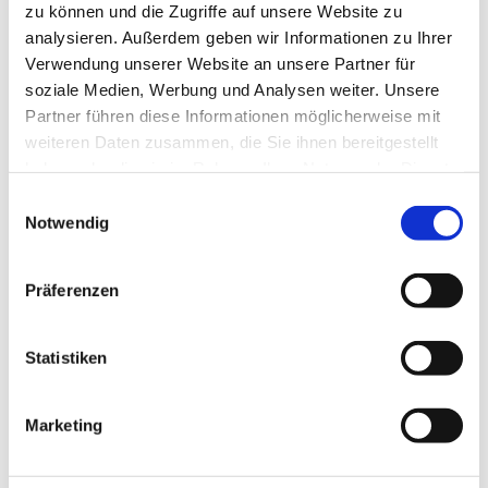
zu können und die Zugriffe auf unsere Website zu
analysieren. Außerdem geben wir Informationen zu Ihrer
Verwendung unserer Website an unsere Partner für
soziale Medien, Werbung und Analysen weiter. Unsere
Partner führen diese Informationen möglicherweise mit
weiteren Daten zusammen, die Sie ihnen bereitgestellt
haben oder die sie im Rahmen Ihrer Nutzung der Dienste
gesammelt haben.
Einwilligungsauswahl
Notwendig
Präferenzen
Statistiken
Marketing
Dies könnte Sie auch interessieren