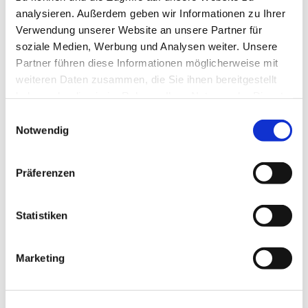
analysieren. Außerdem geben wir Informationen zu Ihrer
Verwendung unserer Website an unsere Partner für
soziale Medien, Werbung und Analysen weiter. Unsere
Partner führen diese Informationen möglicherweise mit
weiteren Daten zusammen, die Sie ihnen bereitgestellt
haben oder die sie im Rahmen Ihrer Nutzung der Dienste
gesammelt haben.
Einwilligungsauswahl
Notwendig
Präferenzen
Statistiken
Dies könnte Sie auch interessieren
Marketing