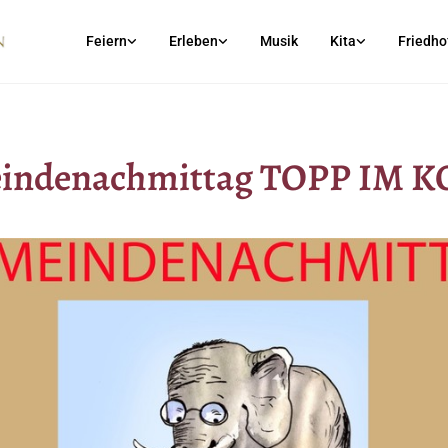
Feiern
Erleben
Musik
Kita
Friedho
indenachmittag TOPP IM K