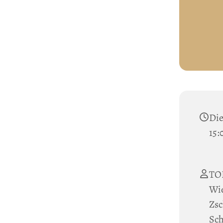
Die
15:
TO
Wi
Zsc
Sc