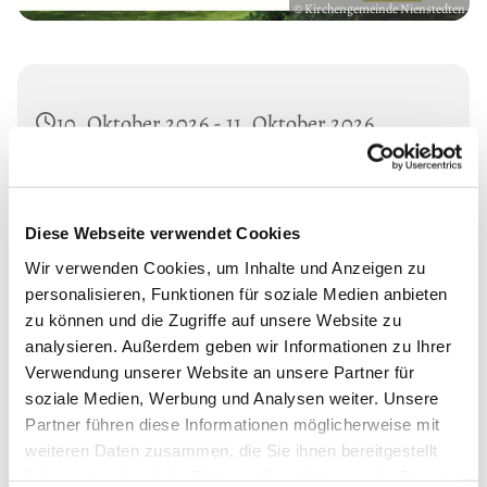
© Kirchengemeinde Nienstedten
10. Oktober 2026 - 11. Oktober 2026
Gospelchor Nienstedten, Leitung: Frauke
Grübner
Diese Webseite verwendet Cookies
Wir verwenden Cookies, um Inhalte und Anzeigen zu
personalisieren, Funktionen für soziale Medien anbieten
zu können und die Zugriffe auf unsere Website zu
Vorbereitung auf unser Gospelkonzert
analysieren. Außerdem geben wir Informationen zu Ihrer
Verwendung unserer Website an unsere Partner für
Hier geht's zur Anmeldung:
soziale Medien, Werbung und Analysen weiter. Unsere
https://forms.churchdesk.com/f...
Partner führen diese Informationen möglicherweise mit
weiteren Daten zusammen, die Sie ihnen bereitgestellt
haben oder die sie im Rahmen Ihrer Nutzung der Dienste