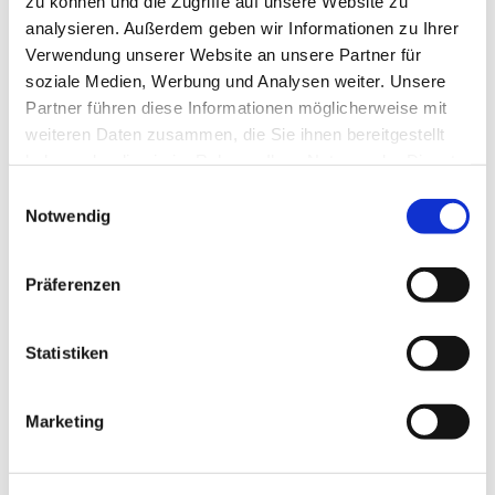
zu können und die Zugriffe auf unsere Website zu
analysieren. Außerdem geben wir Informationen zu Ihrer
Verwendung unserer Website an unsere Partner für
soziale Medien, Werbung und Analysen weiter. Unsere
Partner führen diese Informationen möglicherweise mit
weiteren Daten zusammen, die Sie ihnen bereitgestellt
haben oder die sie im Rahmen Ihrer Nutzung der Dienste
gesammelt haben.
Einwilligungsauswahl
Notwendig
Präferenzen
Statistiken
Dies könnte Sie auch interessieren
Marketing