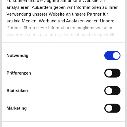
zu können und die Zugriffe auf unsere Website zu
analysieren. Außerdem geben wir Informationen zu Ihrer
Verwendung unserer Website an unsere Partner für
soziale Medien, Werbung und Analysen weiter. Unsere
Partner führen diese Informationen möglicherweise mit
weiteren Daten zusammen, die Sie ihnen bereitgestellt
haben oder die sie im Rahmen Ihrer Nutzung der Dienste
gesammelt haben.
Einwilligungsauswahl
Notwendig
Präferenzen
Statistiken
Dies könnte Sie auch interessieren
Marketing