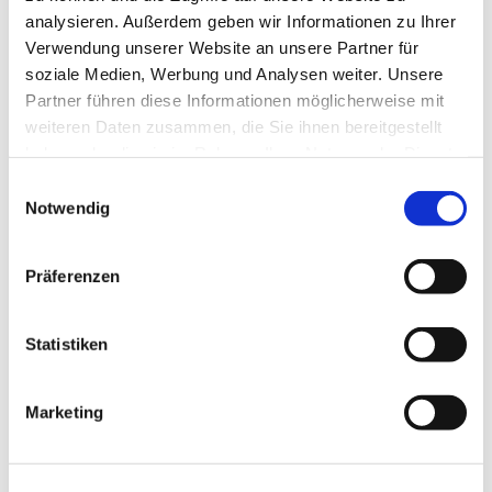
analysieren. Außerdem geben wir Informationen zu Ihrer
Verwendung unserer Website an unsere Partner für
soziale Medien, Werbung und Analysen weiter. Unsere
Partner führen diese Informationen möglicherweise mit
weiteren Daten zusammen, die Sie ihnen bereitgestellt
haben oder die sie im Rahmen Ihrer Nutzung der Dienste
gesammelt haben.
Einwilligungsauswahl
Notwendig
Präferenzen
Statistiken
Dies könnte Sie auch interessieren
Marketing