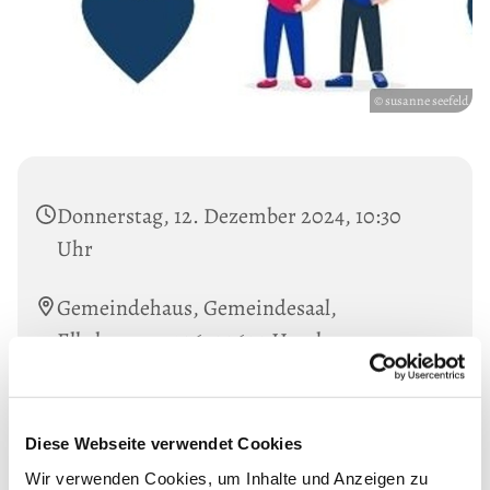
© susanne seefeld
Donnerstag, 12. Dezember 2024, 10:30
Uhr
Gemeindehaus, Gemeindesaal,
Elbchaussee 406, 22609 Hamburg
Mit Aya Kaddoura und Susanne Seefeldt.
Informationen unter: Tel. 38019847
Diese Webseite verwendet Cookies
Wir verwenden Cookies, um Inhalte und Anzeigen zu