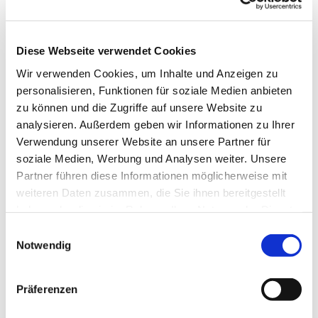
Dienstag, 13. Juli 2027, 10:30 - 12:30 Uhr
Diese Webseite verwendet Cookies
Wir verwenden Cookies, um Inhalte und Anzeigen zu
personalisieren, Funktionen für soziale Medien anbieten
zu können und die Zugriffe auf unsere Website zu
analysieren. Außerdem geben wir Informationen zu Ihrer
Verwendung unserer Website an unsere Partner für
soziale Medien, Werbung und Analysen weiter. Unsere
Dies könnte Sie auch interessieren
Partner führen diese Informationen möglicherweise mit
weiteren Daten zusammen, die Sie ihnen bereitgestellt
haben oder die sie im Rahmen Ihrer Nutzung der Dienste
gesammelt haben.
Einwilligungsauswahl
Notwendig
Präferenzen