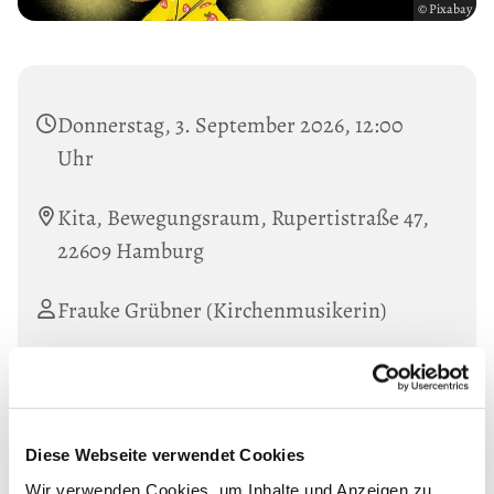
© Pixabay
Donnerstag, 3. September 2026, 12:00
Uhr
Kita, Bewegungsraum, Rupertistraße 47,
22609 Hamburg
Frauke Grübner (Kirchenmusikerin)
Ein wöchentliches Angebot für die Vorschulkinder unserer
Kita:
Diese Webseite verwendet Cookies
Singen - Stimmbildung - Rhythmusspiele
Wir verwenden Cookies, um Inhalte und Anzeigen zu