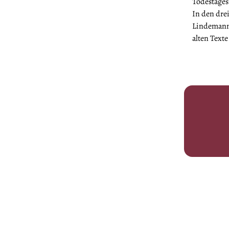
Todestages
In den drei
Lindemann)
alten Text