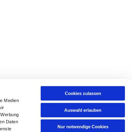
Cookies zulassen
en
le Medien
ir
Auswahl erlauben
, Werbung
ren Daten
44
kirchenbuero@kirche-nienstedten.de

Nur notwendige Cookies
ienste