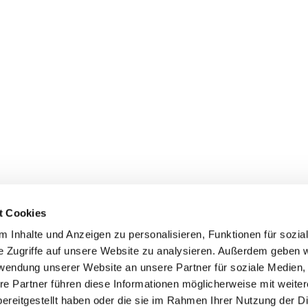
t Cookies
egweiser zu unseren Einrichtung
 Inhalte und Anzeigen zu personalisieren, Funktionen für sozia
e Zugriffe auf unsere Website zu analysieren. Außerdem geben w
rwendung unserer Website an unsere Partner für soziale Medien
re Partner führen diese Informationen möglicherweise mit weite
 · Nienstedtener Marktplatz 19a, 22609 Hamburg
040 82 87 

ereitgestellt haben oder die sie im Rahmen Ihrer Nutzung der D