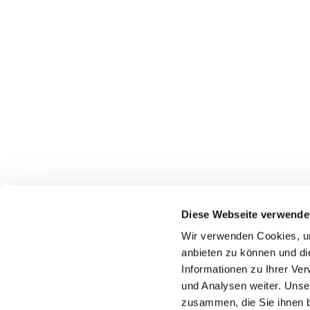
Diese Webseite verwende
W
Wir verwenden Cookies, um
anbieten zu können und di
Informationen zu Ihrer Ve
und Analysen weiter. Unse
Ev.-Luth. Kirchengemeinde Nienstedten

zusammen, die Sie ihnen b