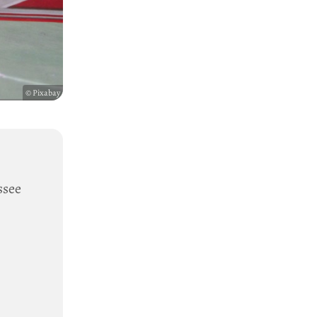
© Pixabay
ssee