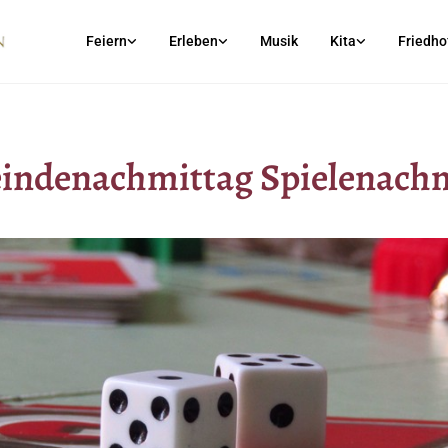
Feiern
Erleben
Musik
Kita
Friedho
indenachmittag Spielenachm